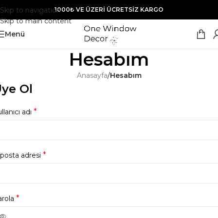
Skip to navigation
1000₺ VE ÜZERİ ÜCRETSİZ KARGO
Skip to main content
Menü
Hesabım
Anasayfa
/
Hesabım
ye Ol
*
llanıcı adı
*
posta adresi
*
arola