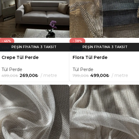
- 46%
- 38%
YENI
YENI
Crepe Tül Perde
Flora Tül Perde
Tül Perde
Tül Perde
269,00
₺
metre
499,00
₺
metre
499,00
₺
799,00
₺