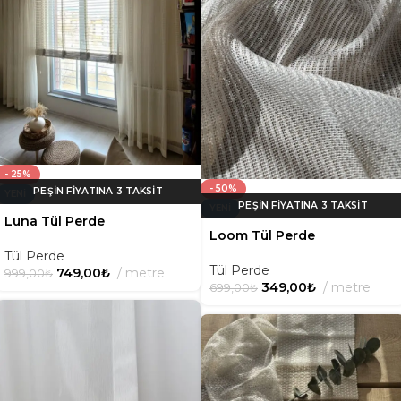
- 25%
- 50%
YENI
YENI
Luna Tül Perde
Loom Tül Perde
Tül Perde
Tül Perde
749,00
₺
metre
999,00
₺
349,00
₺
metre
699,00
₺