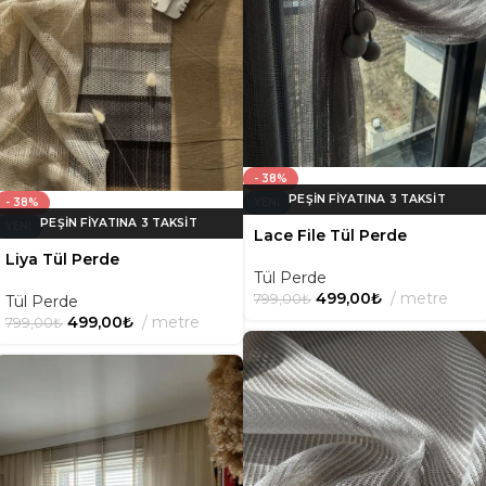
- 38%
- 38%
YENI
YENI
Lace File Tül Perde
Liya Tül Perde
Tül Perde
499,00
₺
metre
799,00
₺
Tül Perde
499,00
₺
metre
799,00
₺