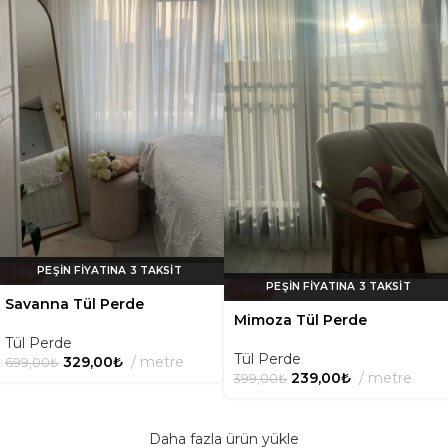
- 53%
- 40%
Savanna Tül Perde
Mimoza Tül Perde
Tül Perde
Tül Perde
329,00
₺
metre
699,00
₺
239,00
₺
metre
399,00
₺
Daha fazla ürün yükle