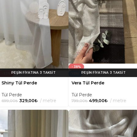
- 38%
- 53%
YENI
Shiny Tül Perde
Vera Tül Perde
Tül Perde
Tül Perde
329,00
₺
metre
499,00
₺
metre
699,00
₺
799,00
₺