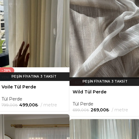
- 38%
YENI
- 62%
Voile Tül Perde
Wild Tül Perde
Tül Perde
Tül Perde
499,00
₺
metre
799,00
₺
269,00
₺
metre
699,00
₺