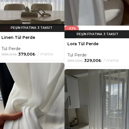
- 46%
- 53%
YENI
Linen Tül Perde
Lora Tül Perde
Tül Perde
379,00
₺
metre
699,00
₺
Tül Perde
329,00
₺
metre
699,00
₺