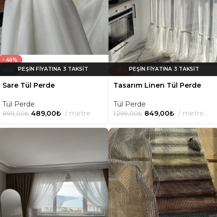
- 46%
YENI
- 35%
Sare Tül Perde
Tasarım Linen Tül Perde
Tül Perde
Tül Perde
489,00
₺
metre
849,00
₺
metre
899,00
₺
1.299,00
₺