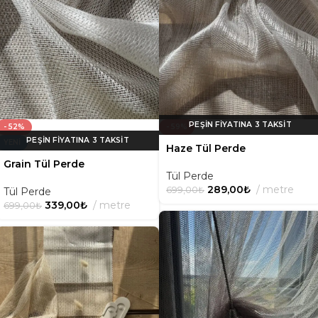
- 52%
- 59%
YENI
Haze Tül Perde
Grain Tül Perde
Tül Perde
289,00
₺
metre
699,00
₺
Tül Perde
339,00
₺
metre
699,00
₺