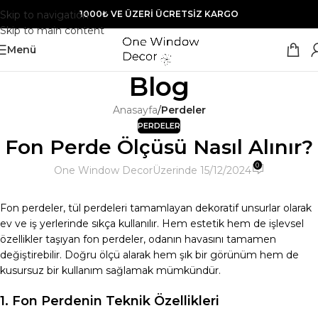
Skip to navigation
1000₺ VE ÜZERİ ÜCRETSİZ KARGO
Skip to main content
Menü
Blog
Anasayfa
/
Perdeler
PERDELER
Fon Perde Ölçüsü Nasıl Alınır?
0
One Window Decor
Üzerinde 15/12/2024
Fon perdeler, tül perdeleri tamamlayan dekoratif unsurlar olarak
ev ve iş yerlerinde sıkça kullanılır. Hem estetik hem de işlevsel
özellikler taşıyan fon perdeler, odanın havasını tamamen
değiştirebilir. Doğru ölçü alarak hem şık bir görünüm hem de
kusursuz bir kullanım sağlamak mümkündür.
1. Fon Perdenin Teknik Özellikleri