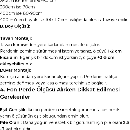
250cm ise fon eni 50-60 cm
300cm ise 70cm
400cm ise 80-90cm
400cm’den büyük ise 100-110cm aralığında olması tavsiye edilir.
B. Boy Ölçüsü:
Tavan Montajı:
Tavan kornişinden yere kadar olan mesafe ölçülür.
Perdenin zemine sürünmesini istemiyorsanız, ölçüyü
1-2 cm
kısa alın
. Eğer şık bir döküm istiyorsanız, ölçüye
+3-5 cm
ekleyebilirsiniz
.
Duvar Montajı:
Kornişin altından yere kadar ölçüm yapılır. Perdenin hafifçe
zemine değmesi veya kısa olması tercihinize bağlıdır.
4. Fon Perde Ölçüsü Alırken Dikkat Edilmesi
Gerekenler
Eşit Genişlik:
İki fon perdenin simetrik görünmesi için her iki
yanın ölçüsünün eşit olduğundan emin olun.
Pile Oranı:
Daha yoğun ve estetik bir görünüm için pile oranı
2,5
-3 kat
olmalıdır.