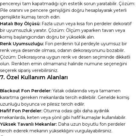
pencereyi tam kapatmadığı için estetik sorun yaratabilir. Çözüm:
Pile oranını ve pencere genişliğini doğru hesaplayarak yeterli
genişlikte kumaş tercih edin.
Hatalı Boy Ölçüsü:
Fazla uzun veya kısa fon perdeler dekoratif
bir uyumsuzluk yaratır. Çözüm: Ölçüm yaparken tavan veya
korniş başlangıcından doğru bir yükseklik alın.
Renk Uyumsuzluğu:
Fon perdenin tül perdeyle uyumsuz bir
renk veya desende olması, odanın dekorasyonunu bozabilir.
Çözüm: Dekorasyona uygun renk ve desen seçiminde dikkatli
olun. Renkten emin olmamanız halinde numune seçeneğini
seçerek sipariş verebilirsiniz.
7. Özel Kullanım Alanları
Blackout Fon Perdeler:
Yatak odalarında veya tamamen
karartma gereken mekanlarda tercih edilebilir. Genelde korniş
uzunluğu boyunca ve pilesiz tercih edilir.
Hafif Fon Perdeler:
Oturma odası gibi daha aydınlık
mekanlarda, keten veya şönil gibi hafif kumaşlar kullanılabilir.
Yüksek Tavanlı Mekanlar:
Daha uzun boyutlu fon perdeler
tercih ederek mekanın yüksekliğini vurgulayabilirsiniz.