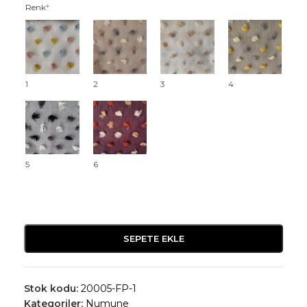
Renk
*
1
2
3
4
5
6
SEPETE EKLE
Stok kodu:
20005-FP-1
Kategoriler:
Numune