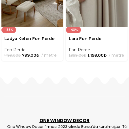
- 33%
- 40%
Ladya Keten Fon Perde
Lara Fon Perde
Fon Perde
Fon Perde
799,00
₺
metre
1.199,00
₺
metre
1.199,00
₺
1.999,00
₺
ONE WINDOW DECOR
One Window Decor firması 2023 yılında Bursa’da kurulmuştur. Tül