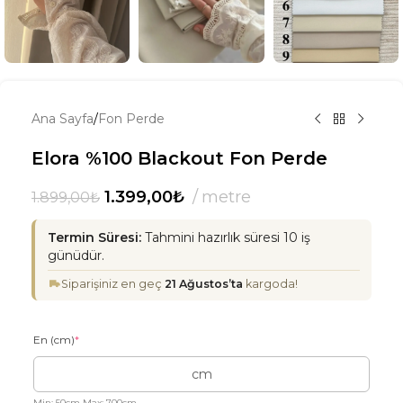
Ana Sayfa
/
Fon Perde
Elora %100 Blackout Fon Perde
1.399,00
₺
metre
1.899,00
₺
Termin Süresi:
Tahmini hazırlık süresi 10 iş
günüdür.
Siparişiniz en geç
21 Ağustos’ta
kargoda!
En (cm)
*
Min: 50cm Max: 700cm