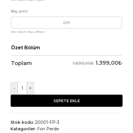
Boy (cm)
*
Min: 50cm Max: 290cm
Özet Bölüm
1.399,00
₺
Toplam
1.899,00₺
-
+
SEPETE EKLE
Stok kodu:
20001-FP-3
Kategoriler:
Fon Perde