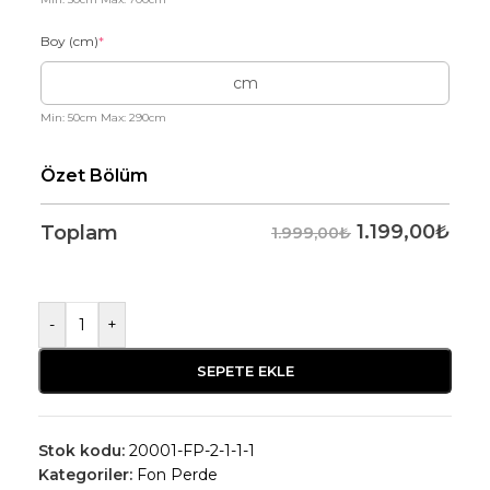
Boy (cm)
*
Min: 50cm Max: 290cm
Özet Bölüm
1.199,00
₺
Toplam
1.999,00₺
-
+
SEPETE EKLE
Stok kodu:
20001-FP-2-1-1-1
Kategoriler:
Fon Perde