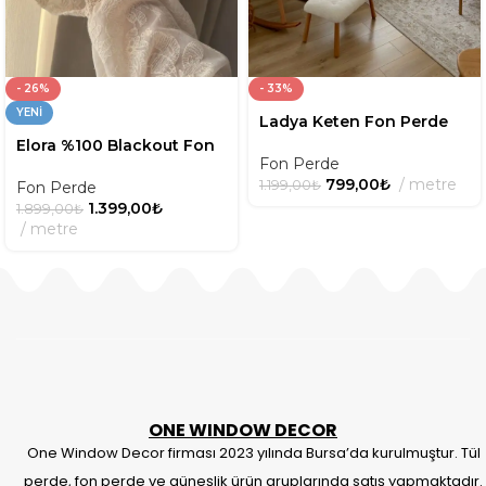
- 26%
- 33%
YENI
Ladya Keten Fon Perde
Elora %100 Blackout Fon
Fon Perde
Perde
799,00
₺
metre
1.199,00
₺
Fon Perde
1.399,00
₺
1.899,00
₺
metre
ONE WINDOW DECOR
One Window Decor firması 2023 yılında Bursa’da kurulmuştur. Tül
perde, fon perde ve güneşlik ürün gruplarında satış yapmaktadır.