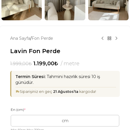
Ana Sayfa
/
Fon Perde
Lavin Fon Perde
1.199,00
₺
metre
1.999,00
₺
Termin Süresi:
Tahmini hazırlık süresi 10 iş
günüdür.
Siparişiniz en geç
21 Ağustos’ta
kargoda!
En (cm)
*
Min: 50cm Max: 700cm