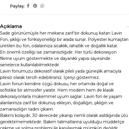
Paylaş:
Açıklama
Sade görünümüyle her mekana zarif bir dokunuş katan Lavin
Fon, şıklığı ve fonksiyonelliği bir arada sunar. Polyester kumaştan
üretilen bu fon, odalarınıza sıcaklık, rahatlık ve doğallık katar.
En önemli özelliği ise zamansızlığıdır. Her türlü dekorasyon
fikrine uyum göstermekte ve dayanıklı yapısı sayesinde
senelerce kullanılabilmektedir.
Lavin fonumuzu dekoratif olarak pileli yada güneşlik amacıyla
pilesiz olarak tercih edebilirsiniz. İçeriyi göstermez.
Lavin fonun kendine özgü dokusu, her ortamda doğal ve
sofistike bir atmosfer yaratır. Hem modern hem de klasik
dekorasyonlarla mükemmel uyum sağlar. Lavin fon ile yaşam
alanlarınıza zarif bir dokunuş ekleyin, doğallığın, şıklığın ve
zamansızlığın tadını çıkarın.
Bakımı kolaydır, 30 derecede yıkanıp nemli olarak asıldığında ütü
gerektirmemektedir. Bakım talimatlarına uyulduğu müddetçe
çekme ve solma problemi ile karşılaşmak mümkün değildir.