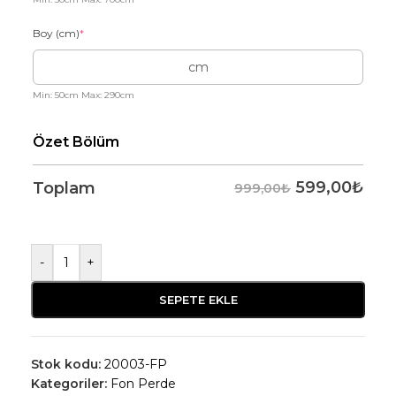
Boy (cm)
*
Min: 50cm Max: 290cm
Özet Bölüm
599,00
₺
Toplam
999,00₺
-
+
SEPETE EKLE
Stok kodu:
20003-FP
Kategoriler:
Fon Perde