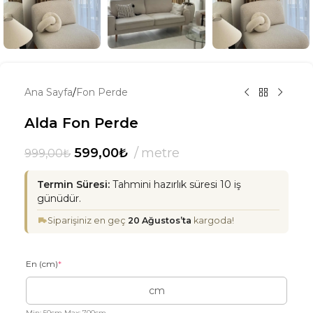
Ana Sayfa
/
Fon Perde
Alda Fon Perde
599,00
₺
metre
999,00
₺
Termin Süresi:
Tahmini hazırlık süresi 10 iş
günüdür.
Siparişiniz en geç
20 Ağustos’ta
kargoda!
En (cm)
*
Min: 50cm Max: 700cm