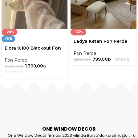
- 26%
- 33%
YENI
Ladya Keten Fon Perde
Elora %100 Blackout Fon
Fon Perde
Perde
799,00
₺
metre
1.199,00
₺
Fon Perde
1.399,00
₺
1.899,00
₺
metre
ONE WINDOW DECOR
One Window Decor firması 2023 yılında Bursa’da kurulmuştur. Tül