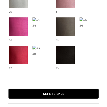
29
31
34
36
33
35
38
37
39
SEPETE EKLE